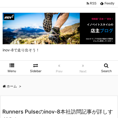
RSS
Feedly
inov-8で走り出そう！
«
»
Menu
Sidebar
Search
Prev
Next
ホーム
>
Runners Pulseのinov-8本社訪問記事が詳しす